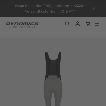
Neue Kollektion Frühjahr/Sommer 2026 *
Versandkostenfrei in D & AT *