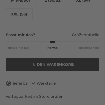
M (48/50)
L (50/52)
XL (54)
XXL (56)
Passt mir das?
Größentabelle
Fällt kleiner aus
Normal
Fällt größer aus
IN DEN WARENKORB
lieferbar 1-4 Werktage
Verfügbarkeit im Store prüfen