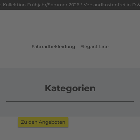
 Kollektion Frühjahr/Sommer 2026 * Versandkostenfrei in D &
Fahrradbekleidung
Elegant Line
Kategorien
ELEGANT LINE
Zu den Angeboten