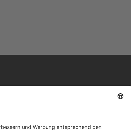
SERVICE
INFORMATIONEN
Impressum
Kontakt
AGB
Hilfe
Datenschutz
Versandkosten
Links
Wie bestellen?
Warenkorb