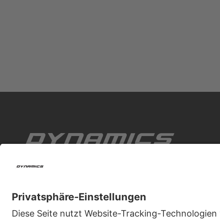
Zweirad-Center Stadler ist mit insgesamt 22 Fili
vertreten.
KONTAKT