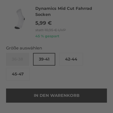
Dynamics Mid Cut Fahrrad
Socken
5,99 €
statt
10,95 €
UVP
45 % gespart
Größe auswählen
36-38
39-41
42-44
45-47
IN DEN WARENKORB