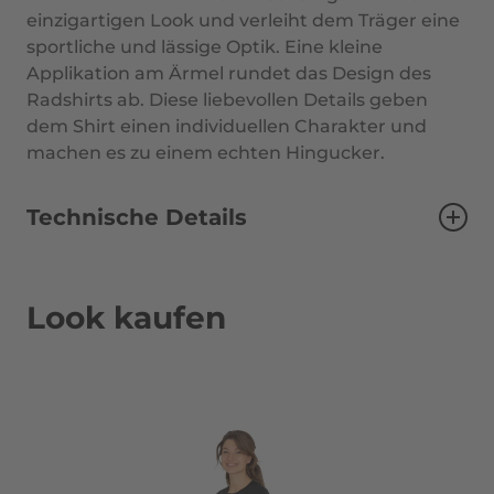
einzigartigen Look und verleiht dem Träger eine
sportliche und lässige Optik.
Eine kleine
Applikation am Ärmel
rundet das Design des
Radshirts ab. Diese liebevollen Details geben
dem Shirt einen individuellen Charakter und
machen es zu einem echten Hingucker.
Technische Details
Ärmel
Kurz
Einsatzbereich
MTB | Trekking
Look kaufen
Passform
Weit
Farbe
schwarz