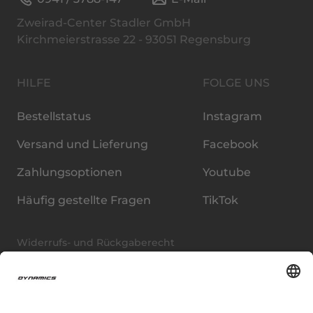
Zweirad-Center Stadler GmbH
Kirchmeierstrasse 22
93051
Regensburg
HILFE
FOLGE UNS
Bestellstatus
Instagram
Versand und Lieferung
Facebook
Zahlungsoptionen
Youtube
Häufig gestellte Fragen
TikTok
Widerrufs- und Rückgaberecht
Vertrag widerrufen
Allgemeine Geschäftsbedingungen
Haftungsausschluss